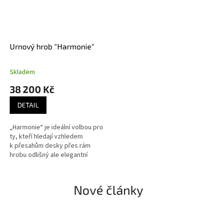
Urnový hrob "Harmonie"
Skladem
38 200 Kč
DETAIL
„Harmonie“ je ideální volbou pro
ty, kteří hledají vzhledem
k přesahům desky přes rám
hrobu odlišný ale elegantní
památník. Tento hrob vytváří
klidné a důstojné místo,...
Nové články