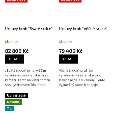
Urnový hrob "Svaté srdce"
Urnový hrob "Věčné srdce"
Skladem
Skladem
82 800 Kč
79 400 Kč
DETAIL
DETAIL
„Svaté srdce“ je nejvyšším
Věčné srdce" je silným
vyjádřením křesťanské víry v
vyjádřením křesťanské víry,
kameni. Tento unikátní pomník
lásky a naděje v kameni. Tento
spojuje duchovní hloubku s
výjimečný pomník spojuje
uměleckou krásou a vytváří
duchovní symboliku kříže s
místo, kde se setkávají
motivem srdce a vytváří
Upravitelné
pozemská...
důstojné místo, kde...
Novinka
Tip