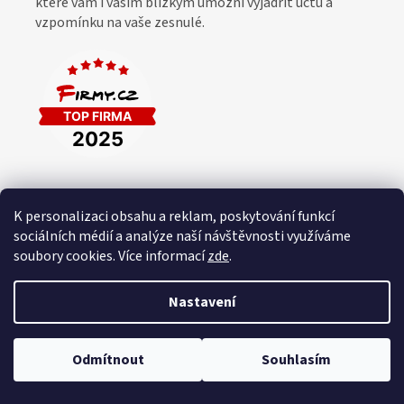
které vám i vaším blízkým umožní vyjádřit úctu a
vzpomínku na vaše zesnulé.
K personalizaci obsahu a reklam, poskytování funkcí
sociálních médií a analýze naší návštěvnosti využíváme
Z
soubory cookies. Více informací
zde
.
á
Vytvořil Shoptet
p
Nastavení
a
t
Copyright 2026
Ceskehroby
. Všechna práva vyhrazena.
Upravit
í
Odmítnout
Souhlasím
nastavení cookies