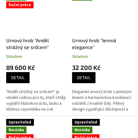
Ruční práce
Urnový hrob "Anděl
Urnový hrob "Jemná
strážný se srdcem"
elegance"
Skladem
Skladem
89 600 Kč
32 200 Kč
DETAIL
DETAIL
"Anděl strážný se srdcem“ je
Elegantní urnový hrob s jemnými
ideální volbou pro ty, kteří chtějí
liniemi a harmonickou kombinací
vyjádřit hlubokou úctu, lásku a
odstínů z kvalitní žuly. Pěkný
klidnou vzpomínku na své
design vyjadřující důstojnost a
blízké. Jemně zpracovaný reliéf
eleganci pro klidné místo
anděla, který v tichém...
odpočinku vašich...
Upravitelné
Upravitelné
Novinka
Novinka
Ruční práce
Ruční práce