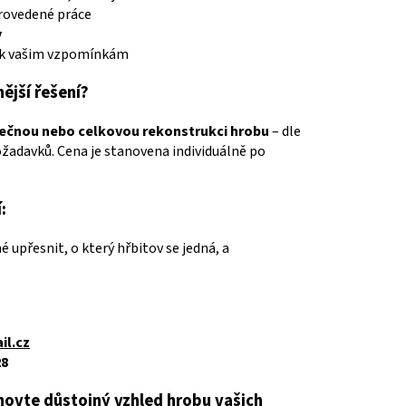
rovedené práce
y
m k vašim vzpomínkám
ější řešení?
ečnou nebo celkovou rekonstrukci hrobu
– dle
žadavků. Cena je stanovena individuálně po
:
 upřesnit, o který hřbitov se jedná, a
l.cz
28
bnovte důstojný vzhled hrobu vašich