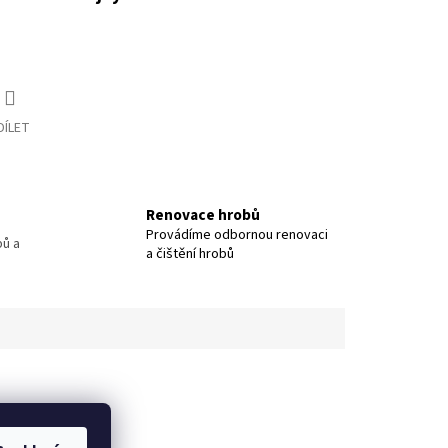
DÍLET
Renovace hrobů
Provádíme odbornou renovaci
bů a
a čištění hrobů