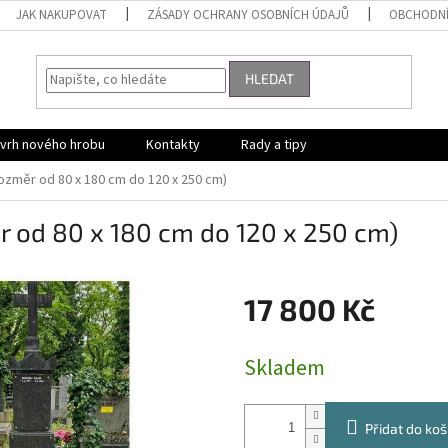
JAK NAKUPOVAT
ZÁSADY OCHRANY OSOBNÍCH ÚDAJŮ
OBCHODNÍ
HLEDAT
vrh nového hrobu
Kontakty
Rady a tipy
změr od 80 x 180 cm do 120 x 250 cm)
 od 80 x 180 cm do 120 x 250 cm)
17 800 Kč
Měrná
Skladem
cena:
Přidat do koš