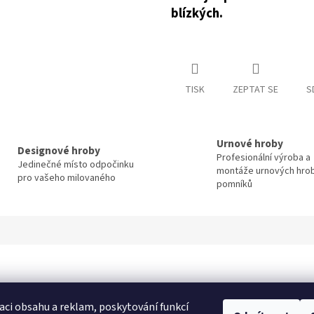
blízkých.
TISK
ZEPTAT SE
S
Urnové hroby
Designové hroby
Profesionální výroba a
Jedinečné místo odpočinku
montáže urnových hro
pro vašeho milovaného
pomníků
aci obsahu a reklam, poskytování funkcí