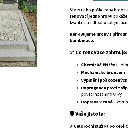
Starý nebo poškozený hrob n
renovací jednohrobu
dokážem
kvalitně a s dlouhodobým úči
Renovujeme hroby z přírodní
kombinace.
✅ Co renovace zahrnuje:
Chemické čištění
– hlo
Mechanické broušení
–
Vyplnění poškozených
Impregnace proti zašp
povětrnostními vlivy
Doprava v ceně
– kompl
🛡️ Vaše jistota:
✔️
Celoroční služba po celé 