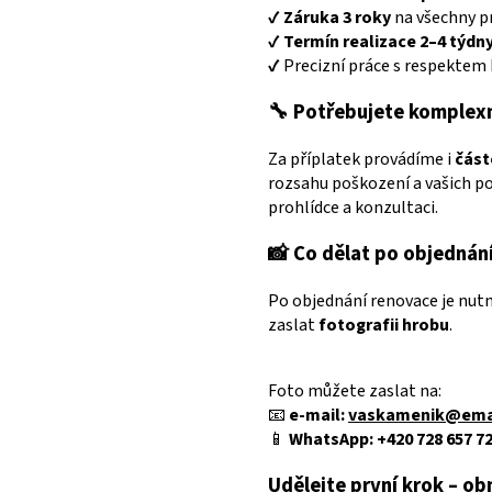
✔️
Záruka 3 roky
na všechny p
✔️
Termín realizace 2–4 týdn
✔️ Precizní práce s respekte
🔧 Potřebujete komplexn
Za příplatek provádíme i
část
rozsahu poškození a vašich po
prohlídce a konzultaci.
📸 Co dělat po objednání
Po objednání renovace je nutné
zaslat
fotografii hrobu
.
Foto můžete zaslat na:
📧
e-mail:
vaskamenik@emai
📱
WhatsApp:
+420 728 657 7
Udělejte první krok – o