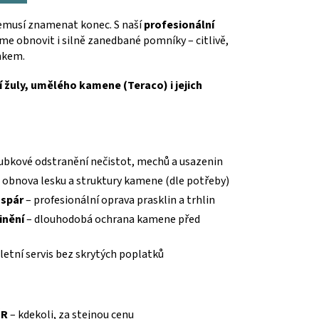
emusí znamenat konec. S naší
profesionální
e obnovit i silně zanedbané pomníky – citlivě,
nkem.
 žuly, umělého kamene (Teraco) i jejich
ubkové odstranění nečistot, mechů a usazenin
 obnova lesku a struktury kamene (dle potřeby)
 spár
– profesionální oprava prasklin a trhlin
inění
– dlouhodobá ochrana kamene před
etní servis bez skrytých poplatků
ČR
– kdekoli, za stejnou cenu