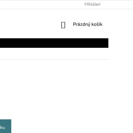
 PODMÍNKY
Přihlášení
NÁKUPNÍ
Prázdný košík
KOŠÍK
íku