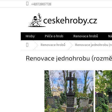
Přejít
+420728657728
na
obsah
Hroby
Péče o hrob
Renovace hrobů
Ná
Domů
Renovace hrobů
Renovace jednohrobu (ro
Renovace jednohrobu (rozměr